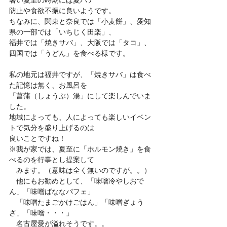
暑い夏至の時期には夏バテ
防止や食欲不振に良いようです。
ちなみに、関東と奈良では「小麦餅」、愛知
県の一部では「いちじく田楽」、
福井では「焼きサバ」、大阪では「タコ」、
四国では「うどん」を食べる様です。
私の地元は福井ですが、「焼きサバ」は食べ
た記憶は無く、お風呂を
「菖蒲（しょうぶ）湯」にして楽しんでいま
した。
地域によっても、人によっても楽しいイベン
トで気分を盛り上げるのは
良いことですね！
※我が家では、夏至に「ホルモン焼き」を食
べるのを行事とし提案して
　みます。（意味は全く無いのですが。。）
　他にもお勧めとして、「味噌冷やしおで
ん」「味噌ばななパフェ」
　「味噌たまごかけごはん」「味噌ぎょう
ざ」「味噌・・・」
　名古屋愛が溢れそうです。。