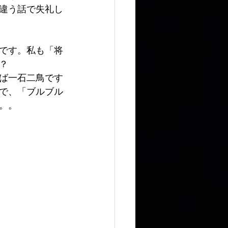
違う話で失礼し
です。私も「将
？
ば一石二鳥です
で、「ブルブル
。。