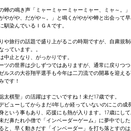
の蝉の鳴き声「ミャーミャーミャーミャー、ミャ～。」
がやがや、だがや～。」と鳴くがやがや蝉と出会って早3
に馴染んでいるＩＧＡです。
りや旅行の話題で盛り上がるこの時期ですが、自粛規制
なっています。。
は中止となり、がっかりです。
ーツの世界は少しずつではありますが、通常に戻りつつ
ゼルスの大谷翔平選手も今年は二刀流での開幕を迎える
みです！
聡太棋聖」の活躍はすごいですね！未だ17歳です。
デビューしてからまだ4年しか経っていないのにこの成
身という事もあり、応援にも熱が入ります。17歳にし
は未だ鼻たれ小僧で「インベーダーゲーム」に夢中でした
ると、早く動きだす「インベーダー」を打ち落とすのは