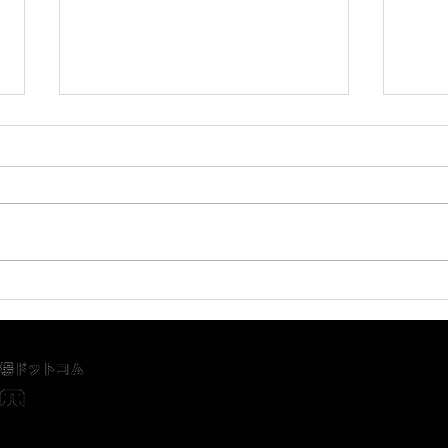
スマート工場アカデミー＜３
スマ
６時限目＞
５時