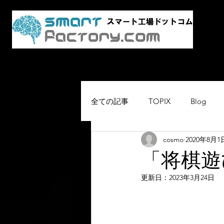
AI・
スマ
Home
最新情報
スマート工場.co
全ての記事
TOPIX
Blog
cosmo
2020年8月1
「将棋遊
更新日：
2023年3月24日