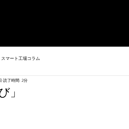
IoT・ビッグデータを活用した
​ロボットシステム
ートファクトリーのご提案はスマート工場ドットコム
mとは
industry4.0
事例紹介
納品実績
運営会社
お問
スマート工場コラム
日
読了時間: 2分
び」