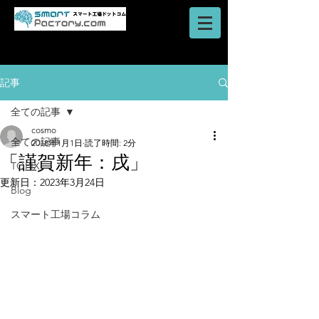
AI・IoT・ビッグデータを活用した
​ロボットシステム
スマートファクトリーのご提案はスマート工場ドットコム
記事
全ての記事
cosmo
全ての記事
2018年1月1日
読了時間: 2分
「謹賀新年：戌」
TOPIX
更新日：
2023年3月24日
Blog
スマート工場コラム