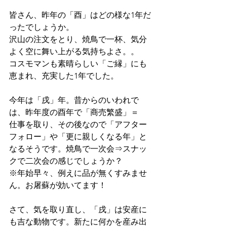
皆さん、昨年の「酉」はどの様な1年だ
ったでしょうか。
沢山の注文をとり、焼鳥で一杯、気分
よく空に舞い上がる気持ちよさ。。
コスモマンも素晴らしい「ご縁」にも
恵まれ、充実した1年でした。
今年は「戌」年。昔からのいわれで
は、昨年度の酉年で「商売繁盛」＝
仕事を取り、その後なので「アフター
フォロー」や「更に親しくなる年」と
なるそうです。焼鳥で一次会⇒スナッ
クで二次会の感じでしょうか？
※年始早々、例えに品が無くすみませ
ん。お屠蘇が効いてます！
さて、気を取り直し、「戌」は安産に
も吉な動物です。新たに何かを産み出