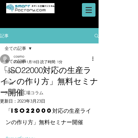
AI・IoT・ビッグデータを活用した
​ロボットシステム
スマートファクトリーのご提案はスマート工場ドットコム
記事
全ての記事
cosmo
全ての記事
2005年11月18日
読了時間: 1分
「ISO22000対応の生産ラ
TOPIX
インの作り方」無料セミナ
Blog
ー開催
スマート工場コラム
更新日：
2023年3月23日
「ISO22000対応の生産ライ
ンの作り方」無料セミナー開催