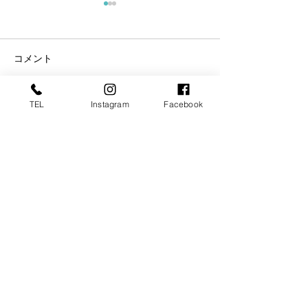
コメント
TEL
Instagram
Facebook
コメントを追加…
東京商工リサーチ様推
夏季インターン
奨、「ALEVEL優良企業ガ
参加してくれま
イド2026」に掲載頂きま
した！〜3年連続 厳選さ
れたAランク企業 〜
【運営会社】株式会社コスモ技研
スマート工場、スマートファクトリー化はお任せください
〒485-0084 愛知県小牧市入鹿出新田285​
TEL：0568−71−6571
FAX：0568−71−6570
Email：
info@cosmo-gi.com
当サイトに掲載している画像及び内容は全て株式会社コスモ技研
に帰属致します。