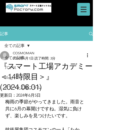
AI・IoT・ビッグデータを活用した
​ロボットシステム
スマートファクトリーのご提案はスマート工場ドットコム
記事
全ての記事
COSMOMAN
全ての記事
2024年6月1日
読了時間: 3分
『スマート工場アカデミー
TOPIX
＜14時限目＞』
Blog
(2024.06.01)
スマート工場コラム
更新日：
2024年6月5日
梅雨の季節がやってきました。雨音と
共に6月の幕開けですね。湿気に負け
ず、楽しみを見つけたいです。
技術屋集団コスモマンの一人「たか