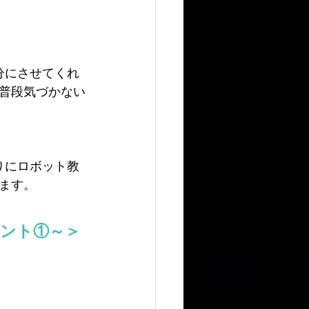
分にさせてくれ
普段気づかない
りにロボット教
ます。
イント①～＞