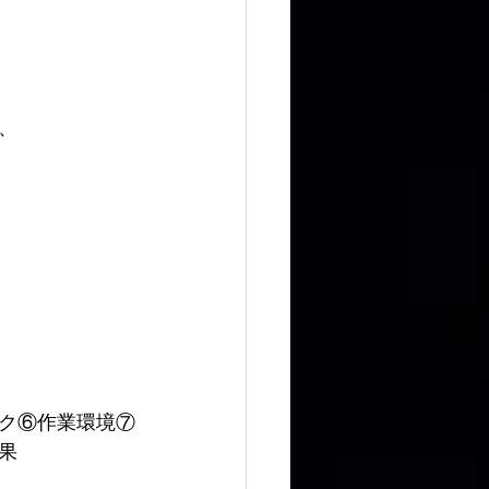
、
ク⑥作業環境⑦
果