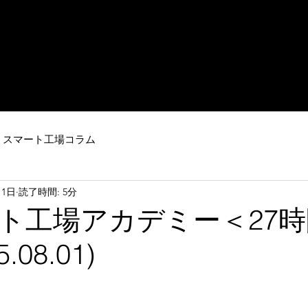
IoT・ビッグデータを活用した
​ロボットシステム
ートファクトリーのご提案はスマート工場ドットコム
mとは
industry4.0
事例紹介
納品実績
運営会社
お問
スマート工場コラム
月1日
読了時間: 5分
ト工場アカデミー＜27
.08.01)