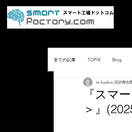
AI・
スマ
Home
最新情報
スマート工場.co
全ての記事
TOPIX
Blog
m-koshio
2025年8
『スマー
＞』(2025