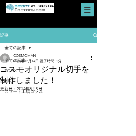
AI・IoT・ビッグデータを活用した
​ロボットシステム
スマートファクトリーのご提案はスマート工場ドットコム
記事
全ての記事
COSMOMAN
全ての記事
2023年12月14日
読了時間: 1分
コスモオリジナル切手を
TOPIX
制作しました！
Blog
更新日：
2024年5月9日
スマート工場コラム