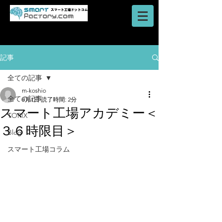
AI・IoT・ビッグデータを活用した
​ロボットシステム
スマートファクトリーのご提案はスマート工場ドットコム
記事
全ての記事
m-koshio
全ての記事
6月1日
読了時間: 2分
スマート工場アカデミー＜
TOPIX
３６時限目＞
Blog
スマート工場コラム