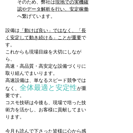
そのため、弊社は
現地での実機確
認やデータ解析を行い、安定稼働
へ繋げています。
設備は
「動けば良い」ではなく、「長
く安定して動き続ける」ことが重要
で
す。
これからも現場目線を大切にしなが
ら、
高速・高品質・高安定な設備づくりに
取り組んでまいります。
高速設備は、単なるスピード競争では
全体最適と安定性
なく、
が重
要です。
コスモ技研は今後も、現場で培った技
術力を活かし、お客様に貢献してまい
ります。
今月も読んで下さった皆様に心から感