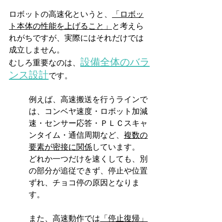
ロボットの高速化というと、
「ロボッ
ト本体の性能を上げること」
と考えら
れがちですが、実際にはそれだけでは
成立しません。
設備全体のバラ
むしろ重要なのは、
ンス設計
です。
例えば、高速搬送を行うラインで
は、コンベヤ速度・ロボット加減
速・センサー応答・ＰＬＣスキャ
ンタイム・通信周期など、
複数の
要素が密接に関係
しています。
どれか一つだけを速くしても、別
の部分が追従できず、停止や位置
ずれ、チョコ停の原因となりま
す。
また、高速動作では
「停止復帰」