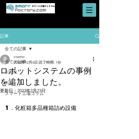
AI・IoT・ビッグデータを活用した
​ロボットシステム
スマートファクトリーのご提案はスマート工場ドットコム
記事
全ての記事
cosmo
全ての記事
2010年12月6日
読了時間: 1分
ロボットシステムの事例
TOPIX
を追加しました。
Blog
更新日：
2023年3月23日
スマート工場コラム
1．化粧箱多品種箱詰め設備