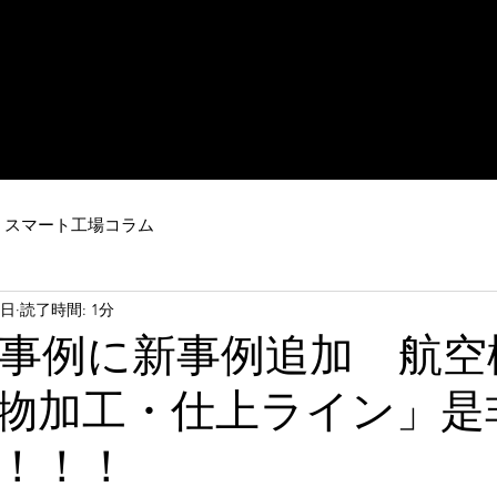
IoT・ビッグデータを活用した
​ロボットシステム
ートファクトリーのご提案はスマート工場ドットコム
mとは
industry4.0
事例紹介
納品実績
運営会社
お問
スマート工場コラム
3日
読了時間: 1分
事例に新事例追加 航空
物加工・仕上ライン」是
！！！