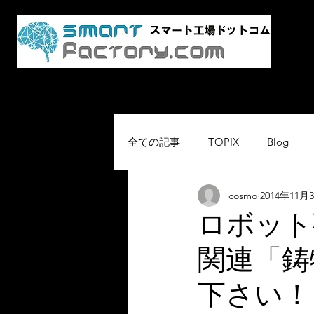
AI・
スマ
Home
最新情報
スマート工場.co
全ての記事
TOPIX
Blog
cosmo
2014年11月
ロボット
関連「鋳
下さい！