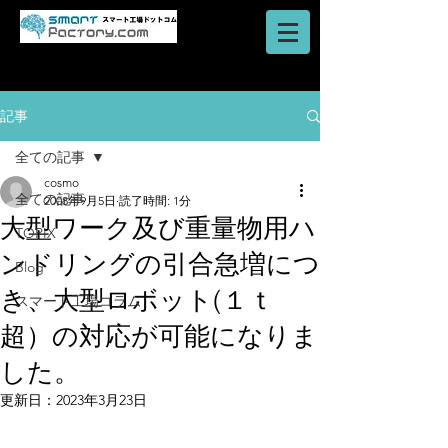
AI・IoT・ビッグデータを活用した
​ロボットシステム
スマートファクトリーのご提案はスマート工場ドットコム
記事
全ての記事
cosmo
全ての記事
2008年9月5日
読了時間: 1分
大型ワーク及び重量物用ハ
TOPIX
ンドリングの引合急増につ
Blog
き、大型ロボット(１ｔ
スマート工場コラム
超）の対応が可能になりま
した。
更新日：
2023年3月23日