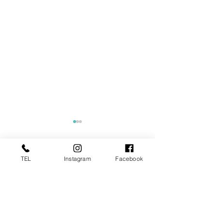
TEL
Instagram
Facebook
コメント
コメントを追加…
東京商工リサーチ様推
夏季インターン
奨、「ALEVEL優良企業ガ
参加してくれま