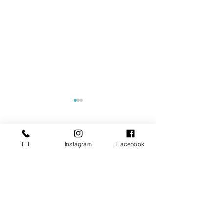
コメント
TEL
Instagram
Facebook
コメントを追加…
東京商工リサーチ様推
夏季インターン
奨、「ALEVEL優良企業ガ
参加してくれま
イド2026」に掲載頂きま
した！〜3年連続 厳選さ