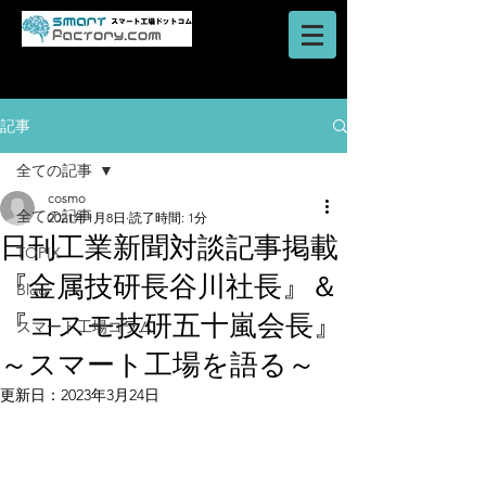
AI・IoT・ビッグデータを活用した
​ロボットシステム
スマートファクトリーのご提案はスマート工場ドットコム
記事
全ての記事
cosmo
全ての記事
2021年1月8日
読了時間: 1分
日刊工業新聞対談記事掲載
TOPIX
『金属技研長谷川社長』＆
Blog
『コスモ技研五十嵐会長』
スマート工場コラム
～スマート工場を語る～
更新日：
2023年3月24日