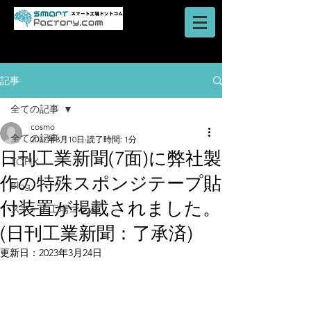
AI・IoT・ビッグデータを活用した
​ロボットシステム
スマートファクトリーのご提案はスマート工場ドットコム
記事
全ての記事
cosmo
全ての記事
2017年3月10日
読了時間: 1分
日刊工業新聞(7面)に弊社製
TOPIX
作の特殊スポンジテープ貼
Blog
付装置が掲載されました。
スマート工場コラム
(日刊工業新聞：了承済)
更新日：
2023年3月24日