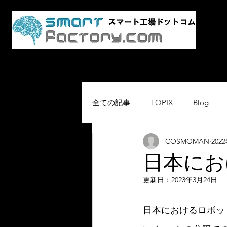
AI・
スマ
Home
最新情報
スマート工場.co
全ての記事
TOPIX
Blog
COSMOMAN
202
日本にお
更新日：
2023年3月24日
日本におけるロボッ