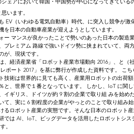
のシェアにおいて韓国・中国勢が中心になってきている
と思います。
も EV（いわゆる電気自動車）時代、に突入し競争が激化
機を日本の自動車産業が迎えようとしています。
ォー マンスが良かったことで勢いのあった日本の製造
、プレミアム 路線で強いドイツ勢に挟まれていて、両
のが、現状です。 　
は、経済産業省「ロボット産業市場動向 2016」、と（
レポート 2017」を基に弊行が作成した資料です。 こ
ト技術は世界的に見ても高く、産業用ロボットの出荷額
％と、世界で１番となっています。 しかし、IoT に関
、イギリス、ドイツが約 9 割の企業で取り組 みを始め
いて、実に 6 割程度の企業がやっとのことで取り組み始
けるロボット産業の実態です。そんな日本のロボット産
研では AI、IoT、ビッグデータを活用したロボットシ
ます。