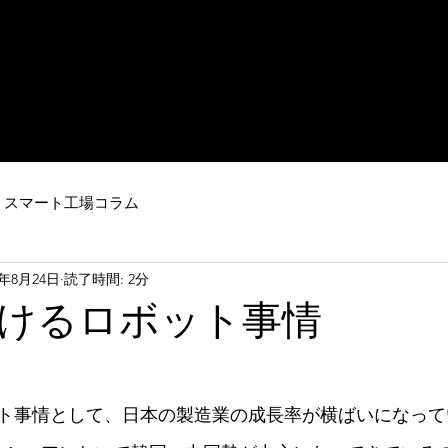
IoT・ビッグデータを活用した
​ロボットシステム
ートファクトリーのご提案はスマート工場ドットコム
mとは
industry4.0
事例紹介
納品実績
運営会社
お問
スマート工場コラム
2年8月24日
読了時間: 2分
けるロボット事情
ト事情として、日本の製造業の成長率が横ばいになって