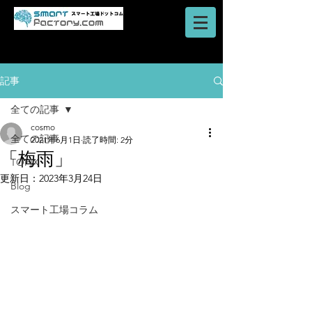
AI・IoT・ビッグデータを活用した
​ロボットシステム
スマートファクトリーのご提案はスマート工場ドットコム
記事
全ての記事
cosmo
全ての記事
2021年6月1日
読了時間: 2分
「梅雨」
TOPIX
更新日：
2023年3月24日
Blog
スマート工場コラム