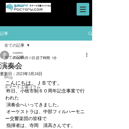
AI・IoT・ビッグデータを活用した
​ロボットシステム
スマートファクトリーのご提案はスマート工場ドットコム
記事
全ての記事
cosmo
全ての記事
2015年5月11日
読了時間: 1分
演奏会
TOPIX
更新日：
2023年3月24日
Blog
こんにちは。ＪＢです。
スマート工場コラム
 昨日、小牧市制６０周年記念事業で行
われた
 演奏会へいってきました。
 オーケストラは、中部フィルハーモニ
ー交響楽団の皆様で
 指揮者は、寺岡　清高さんです。