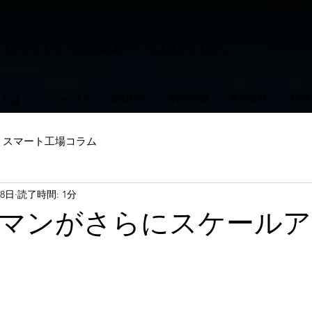
IoT・ビッグデータを活用した
​ロボットシステム
ートファクトリーのご提案はスマート工場ドットコム
mとは
industry4.0
事例紹介
納品実績
運営会社
お問
スマート工場コラム
18日
読了時間: 1分
マンがさらにスケールア