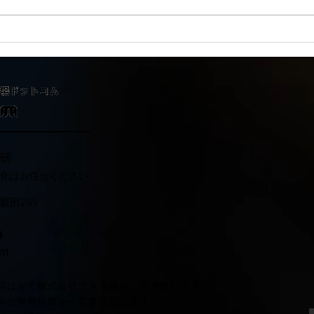
東京商工リサーチ様推奨、
夏季
「ALEVEL優良企業ガイド
して
2026」に掲載頂きました！〜
3年連続 厳選されたAランク
企業 〜
研
化はお任せください
田285​
1
0
om
容は全て株式会社コスモ技研に帰属致します。
容の無断転載を一切禁止致します。