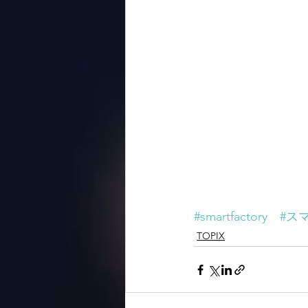
#smartfactory
#ス
TOPIX