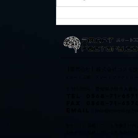
春季インターンシップに参加
してくれました！
【運営会社】株式会社コスモ技
スマート工場、スマートファクトリー
〒485-0084 愛知県小牧市入鹿出新
TEL：0568−71−657
FAX：0568−71−657
Email：
info@cosmo-gi.c
当サイトに掲載している画像及び内
当サイトに掲載している画像及び内